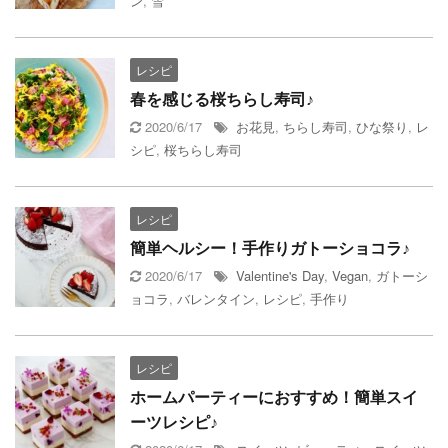
ン
,
雪
レシピ
春を感じる桜ちらし寿司♪
2020/6/17
お花見
,
ちらし寿司
,
ひな祭り
,
レ
シピ
,
桜ちらし寿司
レシピ
簡単ヘルシー！手作りガトーショコラ♪
2020/6/17
Valentine's Day
,
Vegan
,
ガトーシ
ョコラ
,
バレンタイン
,
レシピ
,
手作り
レシピ
ホームパーティーにおすすめ！簡単スイ
ーツレシピ♪