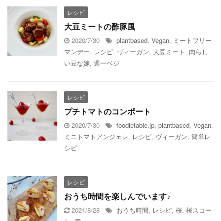
レシピ
大豆ミートの酢豚風
2020/7/30
plantbased
,
Vegan
,
ミートフリー
マンデー
,
レシピ
,
ヴィーガン
,
大豆ミート
,
肉らし
い豆な嫁
,
週一ベジ
レシピ
プチトマトのコンポート
2020/7/30
foodietable.jp
,
plantbased
,
Vegan
,
ミニトマトアンジェレ
,
レシピ
,
ヴィーガン
,
簡単レ
シピ
レシピ
おうち時間を楽しんでいます♪
2021/8/28
おうち時間
,
レシピ
,
桜
,
桜スコー