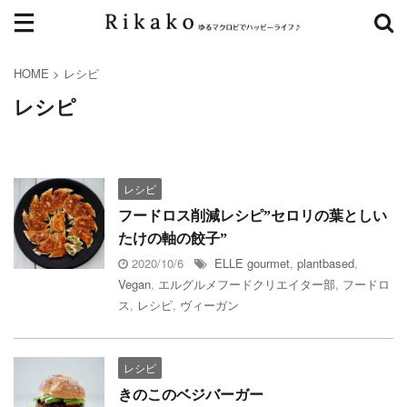
HOME
>
レシピ
レシピ
レシピ
フードロス削減レシピ”セロリの葉としい
たけの軸の餃子”
2020/10/6
ELLE gourmet
,
plantbased
,
Vegan
,
エルグルメフードクリエイター部
,
フードロ
ス
,
レシピ
,
ヴィーガン
レシピ
きのこのベジバーガー