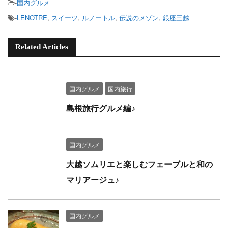
-
国内グルメ
-
LENOTRE
,
スイーツ
,
ルノートル
,
伝説のメゾン
,
銀座三越
Related Articles
国内グルメ
国内旅行
島根旅行グルメ編♪
国内グルメ
大越ソムリエと楽しむフェーブルと和の
マリアージュ♪
国内グルメ