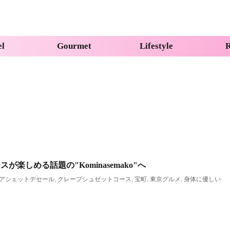
el
Gourmet
Lifestyle
R
楽しめる話題の"Kominasemako"へ
アシェットデセール
,
クレープシュゼットコース
,
宝町
,
東京グルメ
,
身体に優しい