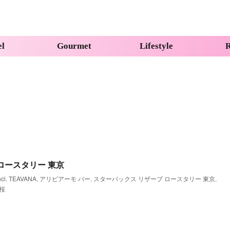
el
Gourmet
Lifestyle
R
ロースタリー 東京
nci
,
TEAVANA
,
アリビアーモ バー
,
スターバックス リザーブ ロースタリー 東京
,
桜