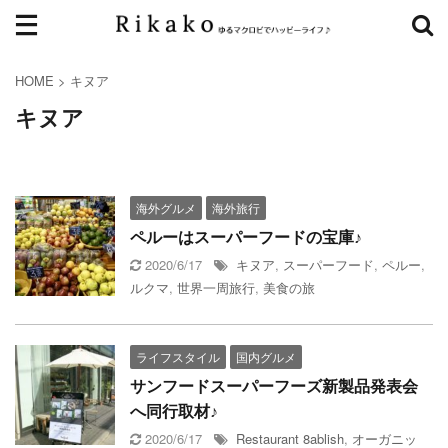
HOME
>
キヌア
キヌア
海外グルメ
海外旅行
ペルーはスーパーフードの宝庫♪
2020/6/17
キヌア
,
スーパーフード
,
ペルー
,
ルクマ
,
世界一周旅行
,
美食の旅
ライフスタイル
国内グルメ
サンフードスーパーフーズ新製品発表会
へ同行取材♪
2020/6/17
Restaurant 8ablish
,
オーガニッ