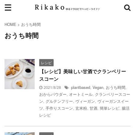
HOME
>
おうち時間
おうち時間
レシピ
【レシピ】美味しい甘酒でクランベリー
スコーン
2021/8/28
plantbased
,
Vegan
,
おうち時間
,
おからパウダー
,
オートミール
,
クランベリースコー
ン
,
グルテンフリー
,
ヴィーガン
,
ヴィーガンスイー
ツ
,
手作りスコーン
,
玄米粉
,
甘酒
,
簡単レシピ
,
腸活
レシピ