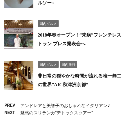
ルソー♪
国内グルメ
2018年春オープン！”未病”フレンチレス
トラン プレス発表会へ
国内グルメ
国内旅行
非日常の穏やかな時間が流れる唯一無二
の世界”AIC秋津洲京都”
PREV
アンドレアと美智子のおしゃれなイタリアン♪
NEXT
魅惑のスリランカ”デトックスツアー”