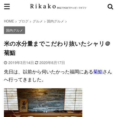
HOME
>
ブログ
>
グルメ
>
国内グルメ
>
国内グルメ
米の水分量までこだわり抜いたシャリ＠
菊鮨
2019年3月14日
2020年6月17日
先日は、以前から伺いたかった福岡にある
菊鮨
さん
へ行ってきました。