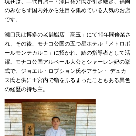
現在は、二代目店主・瀬口祐介氏が引き継ぎ、福岡
のみならず国内外から注目を集めている人気のお店
です。
瀬口氏は博多の老舗鮨店「高玉」にて10年間修業さ
れ、その後、モナコ公国の五つ星ホテル「メトロポ
ールモンテカルロ」に招かれ、鮨の指導者として活
躍。モナコ公国アルベール大公とシャーレン妃の挙
式で、ジョエル・ロブション氏やアラン・ デュカ
ス氏と供に王宮内で鮨をふるまったこともある異色
の経歴の持ち主。