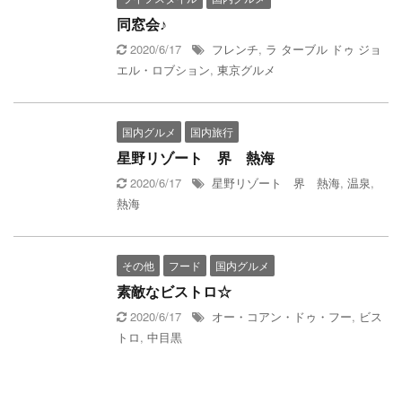
同窓会♪
2020/6/17
フレンチ
,
ラ ターブル ドゥ ジョ
エル・ロブション
,
東京グルメ
国内グルメ
国内旅行
星野リゾート 界 熱海
2020/6/17
星野リゾート 界 熱海
,
温泉
,
熱海
その他
フード
国内グルメ
素敵なビストロ☆
2020/6/17
オー・コアン・ドゥ・フー
,
ビス
トロ
,
中目黒