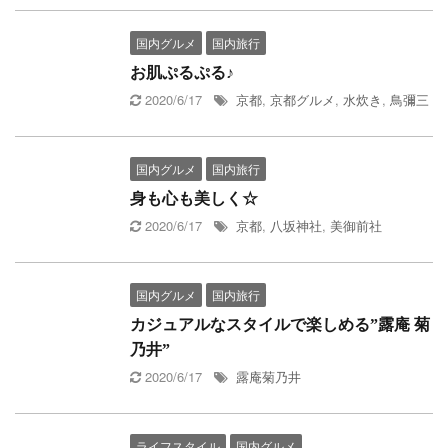
国内グルメ
国内旅行
お肌ぷるぷる♪
2020/6/17
京都
,
京都グルメ
,
水炊き
,
鳥彌三
国内グルメ
国内旅行
身も心も美しく☆
2020/6/17
京都
,
八坂神社
,
美御前社
国内グルメ
国内旅行
カジュアルなスタイルで楽しめる”露庵 菊
乃井”
2020/6/17
露庵菊乃井
ライフスタイル
国内グルメ