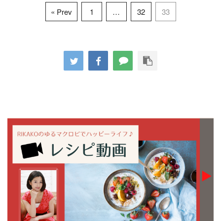
« Prev
1
…
32
33