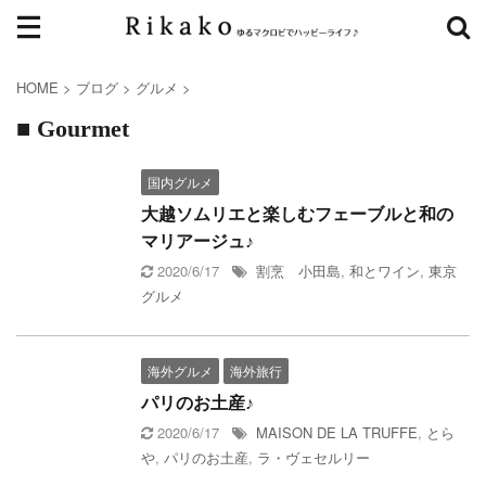
HOME
>
ブログ
>
グルメ
>
■ Gourmet
国内グルメ
大越ソムリエと楽しむフェーブルと和の
マリアージュ♪
2020/6/17
割烹 小田島
,
和とワイン
,
東京
グルメ
海外グルメ
海外旅行
パリのお土産♪
2020/6/17
MAISON DE LA TRUFFE
,
とら
や
,
パリのお土産
,
ラ・ヴェセルリー