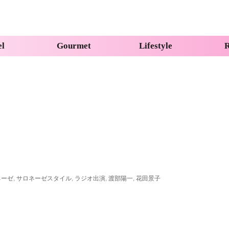
el
Gourmet
Lifestyle
R
ネーゼ
,
サロネーゼスタイル
,
ラジオ出演
,
渡部陽一
,
花田景子