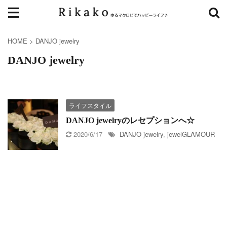
HOME
>
DANJO jewelry
DANJO jewelry
ライフスタイル
DANJO jewelryのレセプションへ☆
2020/6/17
DANJO jewelry
,
jewelGLAMOUR