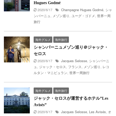
Hugues Godmé
2020/6/17
Champagne Hugues Godmé
,
シャ
ンパーニュ
,
メゾン巡り
,
ユーグ・ゴドメ
,
世界一周
旅行
海外グルメ
海外旅行
シャンパーニュメゾン巡り＠ジャック・
セロス
2020/6/17
Jacques Selosse
,
シャンパーニ
ュ
,
ジャック・セロス
,
フランス
,
メゾン巡り
,
レコ
ルタン・マニピュラン
,
世界一周旅行
海外グルメ
海外旅行
ジャック・セロスが運営するホテル”Les
Avisés”
2020/6/17
Jacques Selosse
,
Les Avisés
,
オ