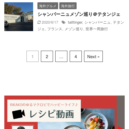
海外グルメ
海外旅行
シャンパーニュメゾン巡り＠テタンジェ
2020/6/17
taittinger‬
,
シャンパーニュ
,
テタン
ジェ
,
フランス
,
メゾン巡り
,
世界一周旅行
1
2
…
4
Next »