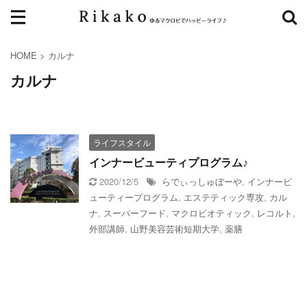
HOME
>
カルナ
カルナ
ライフスタイル
インナービューティプログラム♪
2020/12/5
らでぃっしゅぼーや
,
インナービ
ューティープログラム
,
エステティック専攻
,
カル
ナ
,
スーパーフード
,
マクロビオティック
,
レコルト
,
外部講師
,
山野美容芸術短期大学
,
薬膳