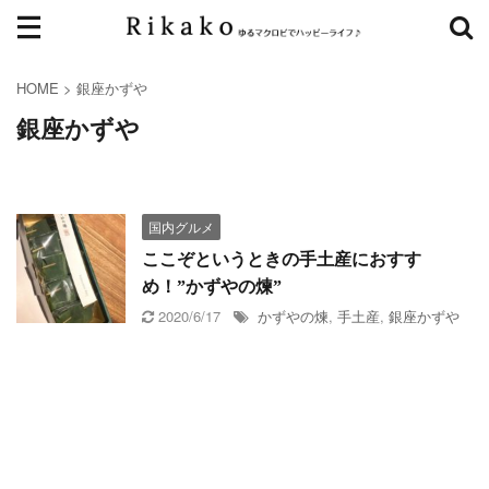
HOME
>
銀座かずや
銀座かずや
国内グルメ
ここぞというときの手土産におすす
め！”かずやの煉”
2020/6/17
かずやの煉
,
手土産
,
銀座かずや