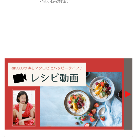
バル
,
石松利佳子