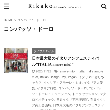
HOME
>
コンパッソ・ドーロ
コンパッソ・ドーロ
ライフスタイル
日本最大級のイタリアンフェスティバ
ル”ITALIA amore mio!”
2020/11/28
amore mio!
,
Italia
,
Italia amore
mio!
,
Italian Design Day
,
Vegan
,
イタリアに恋しち
ゃう？
,
イタリア・アモーレ・ミオ
,
イタリア大使
館
,
イタリア料理
,
コンパッソ・ドーロ
,
コンパッ
ソ・ドーロ・ミュージアム
,
トークセッション
,
マク
ロビオティック
,
世界イタリア料理週間
,
在日イタリ
ア商工会議所
,
日本最大級のイタリアンフェスティ