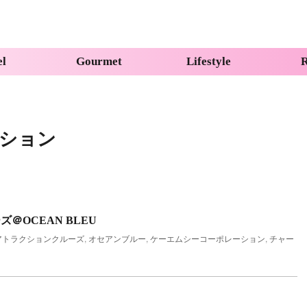
el
Gourmet
Lifestyle
R
ション
＠OCEAN BLEU
アトラクションクルーズ
,
オセアンブルー
,
ケーエムシーコーポレーション
,
チャー