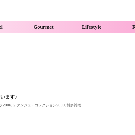
el
Gourmet
Lifestyle
R
います♪
2006
,
テタンジェ・コレクション2000
,
博多雑煮